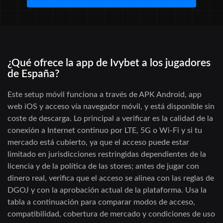
¿Qué ofrece la app de Ivybet a los jugadores
de España?
Este setup móvil funciona a través de APK Android, app
web iOS y acceso vía navegador móvil, y está disponible sin
coste de descarga. Lo principal a verificar es la calidad de la
conexión a Internet continuo por LTE, 5G o Wi-Fi y si tu
mercado está cubierto, ya que el acceso puede estar
limitado en jurisdicciones restringidas dependientes de la
licencia y de la política de las stores; antes de jugar con
dinero real, verifica que el acceso se alinea con las reglas de
DGOJ y con la aprobación actual de la plataforma. Usa la
tabla a continuación para comparar modos de acceso,
compatibilidad, cobertura de mercado y condiciones de uso