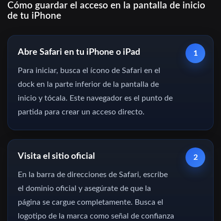
Cómo guardar el acceso en la pantalla de inicio
de tu iPhone
Abre Safari en tu iPhone o iPad
Para iniciar, busca el ícono de Safari en el
dock en la parte inferior de la pantalla de
inicio y tócala. Este navegador es el punto de
partida para crear un acceso directo.
Visita el sitio oficial
En la barra de direcciones de Safari, escribe
el dominio oficial y asegúrate de que la
página se cargue completamente. Busca el
logotipo de la marca como señal de confianza