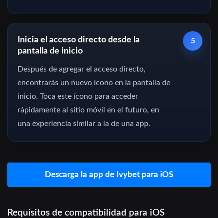
Inicia el acceso directo desde la
pantalla de inicio
Después de agregar el acceso directo,
encontrarás un nuevo ícono en la pantalla de
inicio. Toca este ícono para acceder
rápidamente al sitio móvil en el futuro, en
una experiencia similar a la de una app.
Descarga la app de Ivybet para iOS
Requisitos de compatibilidad para iOS