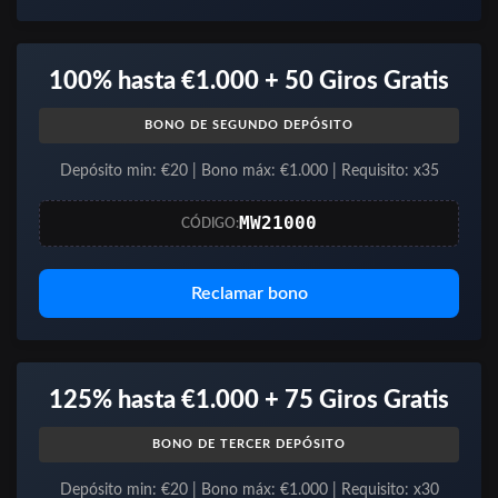
100% hasta €1.000 + 50 Giros Gratis
BONO DE SEGUNDO DEPÓSITO
Depósito min: €20 | Bono máx: €1.000 | Requisito: x35
MW21000
CÓDIGO:
Reclamar bono
125% hasta €1.000 + 75 Giros Gratis
BONO DE TERCER DEPÓSITO
Depósito min: €20 | Bono máx: €1.000 | Requisito: x30