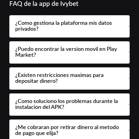
FAQ de la app de Ivybet
¿Como gestiona la plataforma mis datos
+
privados?
Tus datos se utilizan estrictamente para la seguridad de la
cuenta y no se comparten con terceros no autorizados.
¿Puedo encontrar la version movil en Play
+
Market?
Las politicas de Google impiden que la app este alojada en
la Play Store oficial en muchas regiones.
¿Existen restricciones maximas para
+
depositar dinero?
Los limites maximos de deposito pueden variar segun el
proveedor de pago, la moneda seleccionada y el estado de
¿Como soluciono los problemas durante la
+
instalacion del APK?
la cuenta.
Prueba a reiniciar el dispositivo y a descargar de nuevo el
APK para resolver la mayoria de los problemas de
¿Me cobraran por retirar dinero al metodo
+
de pago que elija?
instalacion.