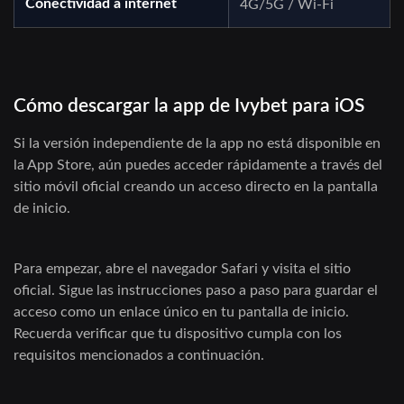
Conectividad a internet
4G/5G / Wi-Fi
Cómo descargar la app de Ivybet para iOS
Si la versión independiente de la app no está disponible en
la App Store, aún puedes acceder rápidamente a través del
sitio móvil oficial creando un acceso directo en la pantalla
de inicio.
Para empezar, abre el navegador Safari y visita el sitio
oficial. Sigue las instrucciones paso a paso para guardar el
acceso como un enlace único en tu pantalla de inicio.
Recuerda verificar que tu dispositivo cumpla con los
requisitos mencionados a continuación.