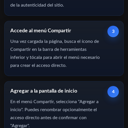
de la autenticidad del sitio.
Accede al menú Compartir
Una vez cargada la página, busca el ícono de
Compartir en la barra de herramientas
inferior y tócala para abrir el menú necesario
para crear el acceso directo.
Agregar a la pantalla de inicio
En el menú Compartir, selecciona "Agregar a
inicio". Puedes renombrar opcionalmente el
acceso directo antes de confirmar con
"Agregar".