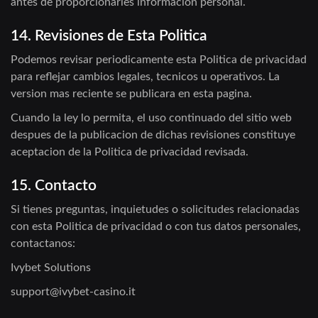
antes de proporcionarles informacion personal.
14. Revisiones de Esta Politica
Podemos revisar periodicamente esta Politica de privacidad
para reflejar cambios legales, tecnicos u operativos. La
version mas reciente se publicara en esta pagina.
Cuando la ley lo permita, el uso continuado del sitio web
despues de la publicacion de dichas revisiones constituye
aceptacion de la Politica de privacidad revisada.
15. Contacto
Si tienes preguntas, inquietudes o solicitudes relacionadas
con esta Politica de privacidad o con tus datos personales,
contactanos:
Ivybet Solutions
support@ivybet-casino.it