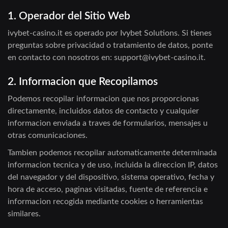
1. Operador del Sitio Web
ivybet-casino.it es operado por Ivybet Solutions. Si tienes
preguntas sobre privacidad o tratamiento de datos, ponte
en contacto con nosotros en:
support@ivybet-casino.it
.
2. Informacion que Recopilamos
Podemos recopilar informacion que nos proporcionas
directamente, incluidos datos de contacto y cualquier
informacion enviada a traves de formularios, mensajes u
otras comunicaciones.
Tambien podemos recopilar automaticamente determinada
informacion tecnica y de uso, incluida la direccion IP, datos
del navegador y del dispositivo, sistema operativo, fecha y
hora de acceso, paginas visitadas, fuente de referencia e
informacion recogida mediante cookies o herramientas
similares.