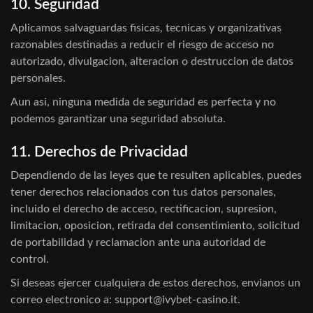
10. Seguridad
Aplicamos salvaguardas fisicas, tecnicas y organizativas
razonables destinadas a reducir el riesgo de acceso no
autorizado, divulgacion, alteracion o destruccion de datos
personales.
Aun asi, ninguna medida de seguridad es perfecta y no
podemos garantizar una seguridad absoluta.
11. Derechos de Privacidad
Dependiendo de las leyes que te resulten aplicables, puedes
tener derechos relacionados con tus datos personales,
incluido el derecho de acceso, rectificacion, supresion,
limitacion, oposicion, retirada del consentimiento, solicitud
de portabilidad y reclamacion ante una autoridad de
control.
Si deseas ejercer cualquiera de estos derechos, envianos un
correo electronico a:
support@ivybet-casino.it
.