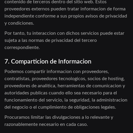
contenido de terceros dentro del sitio web. Estos
proveedores externos pueden tratar informacion de forma
independiente conforme a sus propios avisos de privacidad
y condiciones.
Por tanto, tu interaccion con dichos servicios puede estar
sujeta a las normas de privacidad del tercero
correspondiente.
7. Comparticion de Informacion
Podemos compartir informacion con proveedores,
contratistas, proveedores tecnologicos, socios de hosting,
proveedores de analitica, herramientas de comunicacion y
autoridades publicas cuando ello sea necesario para el
funcionamiento del servicio, la seguridad, la administracion
del negocio o el cumplimiento de obligaciones legales.
Procuramos limitar las divulgaciones a lo relevante y
razonablemente necesario en cada caso.