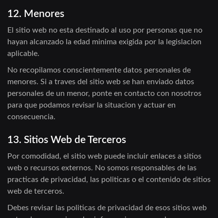
12. Menores
El sitio web no esta destinado al uso por personas que no
hayan alcanzado la edad minima exigida por la legislacion
aplicable.
No recopilamos conscientemente datos personales de
menores. Si a traves del sitio web se han enviado datos
personales de un menor, ponte en contacto con nosotros
para que podamos revisar la situacion y actuar en
consecuencia.
13. Sitios Web de Terceros
Por comodidad, el sitio web puede incluir enlaces a sitios
web o recursos externos. No somos responsables de las
practicas de privacidad, las politicas o el contenido de sitios
web de terceros.
Debes revisar las politicas de privacidad de esos sitios web